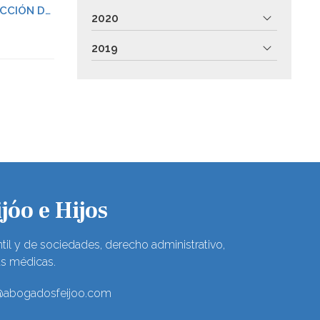
CCIÓN DE
2020
 LAS
2019
S DE
jóo e Hijos
til y de sociedades, derecho administrativo,
as médicas.
@abogadosfeijoo.com