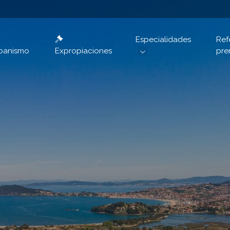
Especialidades
Ref
banismo
Expropiaciones
pre