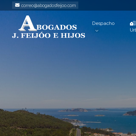
correo@abogadosfeijoo.com
Despacho
Ur