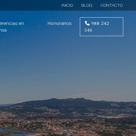
INICIO
BLOG
CONTACTO
988 242
erencias en
Honorarios
546
nsa