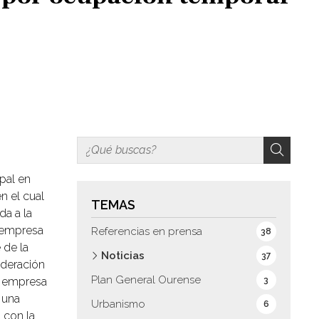
pal en
n el cual
TEMAS
da a la
a empresa
Referencias en prensa
38
 de la
Noticias
37
ideración
Plan General Ourense
la empresa
3
 una
Urbanismo
6
 con la