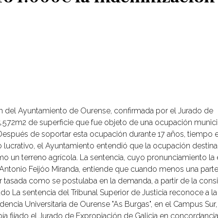
isión del Ayuntamiento de Ourense, confirmada por el Jurado de
 5.572m2 de superficie que fue objeto de una ocupación munici
. Después de soportar esta ocupación durante 17 años, tiempo e
o lucrativo, el Ayuntamiento entendió que la ocupación destina
o un terreno agrícola. La sentencia, cuyo pronunciamiento l
Antonio Feijóo Miranda, entiende que cuando menos una parte
 tasada como se postulaba en la demanda, a partir de la cons
ado La sentencia del Tribunal Superior de Justicia reconoce a 
idencia Universitaria de Ourense "As Burgas", en el Campus Sur,
a fijado el Jurado de Expropiación de Galicia en concordancia