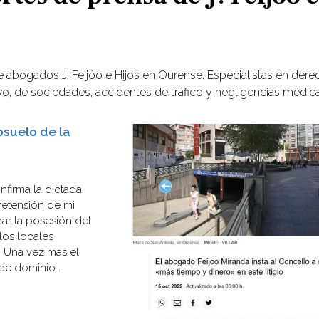
e abogados J. Feijóo e Hijos en Ourense. Especialistas en dere
tivo, de sociedades, accidentes de tráfico y negligencias médic
bsuelo de la
nfirma la dictada
retensión de mi
ar la posesión del
los locales
l Una vez mas el
s de dominio
ne ...