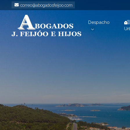
correo@abogadosfeijoo.com
Despacho
Ur