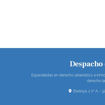
Despacho d
Especialistas en derecho urbanístico e inmo
derecho la
Bedoya, 2 1º A - 