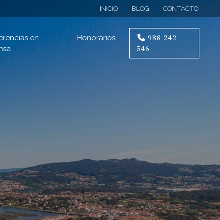
INICIO
BLOG
CONTACTO
988 242
erencias en
Honorarios
546
nsa