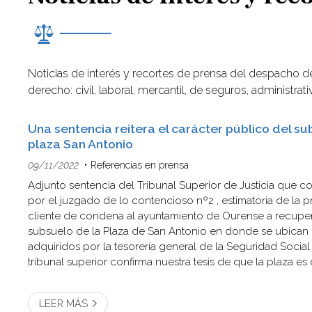
Noticias de interés y recortes de prensa del despacho d
derecho: civil, laboral, mercantil, de seguros, administra
Una sentencia reitera el carácter público del su
plaza San Antonio
09/11/2022
Referencias en prensa
Adjunto sentencia del Tribunal Superior de Justicia que co
por el juzgado de lo contencioso nº2 , estimatoria de la p
cliente de condena al ayuntamiento de Ourense a recuper
subsuelo de la Plaza de San Antonio en donde se ubican 
adquiridos por la tesorería general de la Seguridad Socia
tribunal superior confirma nuestra tesis de que la plaza e
publico en suelo y subsuelo, por lo que el ayuntamiento tie
LEER MÁS