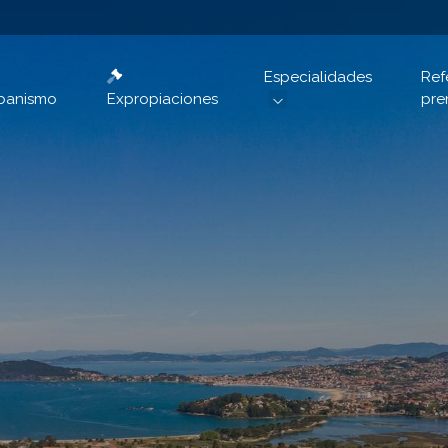
Especialidades
Ref
banismo
Expropiaciones
pre