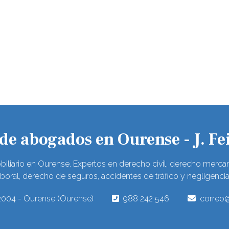
e abogados en Ourense - J. Fei
biliario en Ourense. Expertos en derecho civil, derecho mercan
boral, derecho de seguros, accidentes de tráfico y negligenci
32004 - Ourense (Ourense)
988 242 546
correo