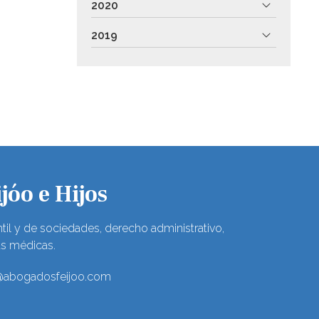
2020
2019
jóo e Hijos
til y de sociedades, derecho administrativo,
as médicas.
@abogadosfeijoo.com