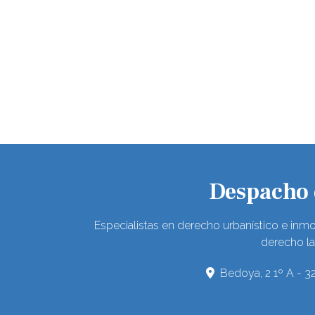
Despacho d
Especialistas en derecho urbanístico e inmo
derecho la
Bedoya, 2 1º A - 