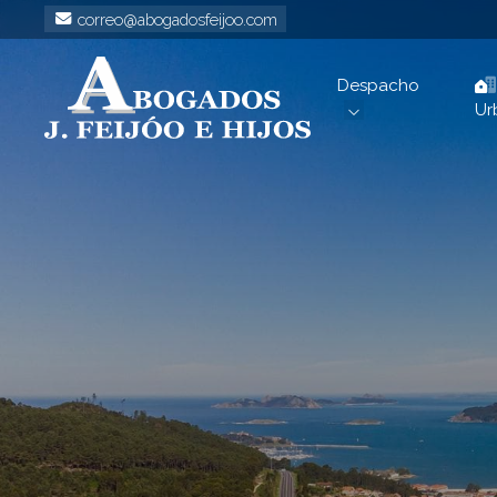
correo@abogadosfeijoo.com
Despacho
Ur