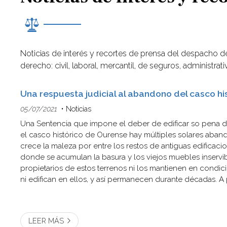
Noticias de interés y recortes de prensa del despacho d
derecho: civil, laboral, mercantil, de seguros, administra
Una respuesta judicial al abandono del casco hi
05/07/2021
Noticias
Una Sentencia que impone el deber de edificar so pena 
el casco histórico de Ourense hay múltiples solares ab
crece la maleza por entre los restos de antiguas edificacio
donde se acumulan la basura y los viejos muebles inservi
propietarios de estos terrenos ni los mantienen en condi
ni edifican en ellos, y así permanecen durante décadas. A
delimitación como Área de Rehabilitación integral, hay dec
LEER MÁS