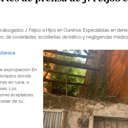
e abogados J. Feijóo e Hijos en Ourense. Especialistas en dere
tivo, de sociedades, accidentes de tráfico y negligencias médic
stórico
de expropiación En
andonados donde
nes en ruina, o
bles. Los
ciones aceptables
 pesar de su
enas de vieja...