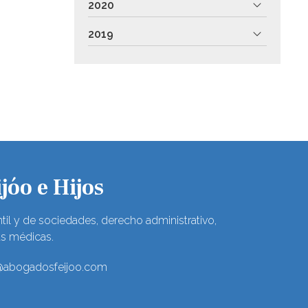
2020
2019
jóo e Hijos
til y de sociedades, derecho administrativo,
as médicas.
@abogadosfeijoo.com