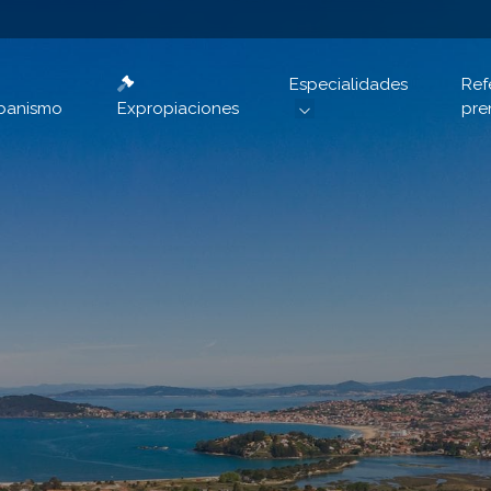
Especialidades
Ref
banismo
Expropiaciones
pre