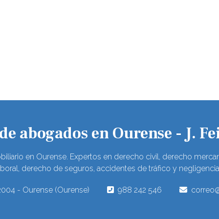
e abogados en Ourense - J. Fei
biliario en Ourense. Expertos en derecho civil, derecho mercan
boral, derecho de seguros, accidentes de tráfico y negligenci
32004 - Ourense (Ourense)
988 242 546
correo