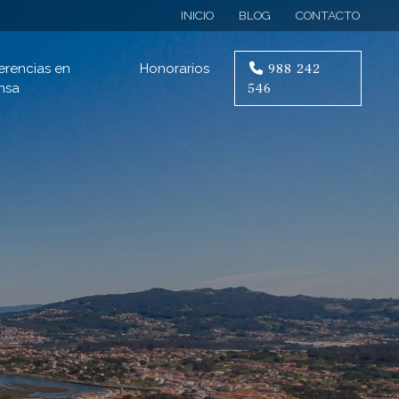
INICIO
BLOG
CONTACTO
988 242
erencias en
Honorarios
546
nsa