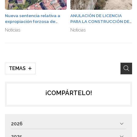
Nueva sentencia relativa a
ANULACIÓN DE LICENCIA
expropiación forzosa de
PARA LA CONSTRUCCIÓN DE
suelo dotacional en
TANATORIO EN
Noticias
Noticias
Pontevedra
INMEDIACIONES DE LAS
FUENTES TERMALES DE
OURENSE
TEMAS
¡COMPÁRTELO!
2026
2025