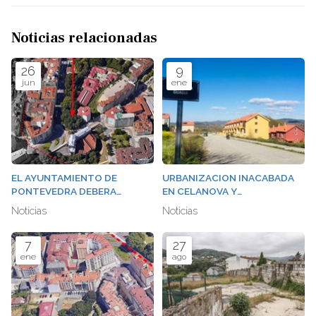
Noticias relacionadas
26
9
jun
ene
EL AYUNTAMIENTO DE
URBANIZACION INACABADA
PONTEVEDRA DEBERA
EN CELANOVA Y
ABONAR OTRO MILLON Y
RESPONSABILIDAD
Noticias
Noticias
MEDIO DE EUROS POR
PATRIMONIAL DEL
EXPROPIACION DE UNA
AYUNTAMIENTO
7
27
PARCELA JUNTO AL RIO
ene
ago
GAFOS