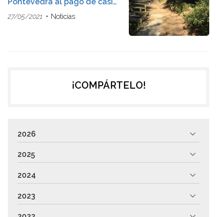
Pontevedra al pago de casi
un millón por otra
27/05/2021
Noticias
expropiación en el entorno
del Gafos
¡COMPÁRTELO!
2026
2025
2024
2023
2022