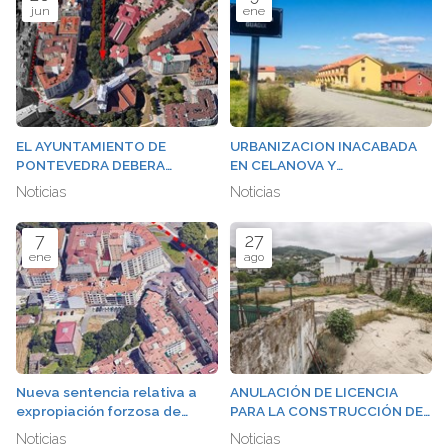
jun
ene
EL AYUNTAMIENTO DE
URBANIZACION INACABADA
PONTEVEDRA DEBERA
EN CELANOVA Y
ABONAR OTRO MILLON Y
RESPONSABILIDAD
Noticias
Noticias
MEDIO DE EUROS POR
PATRIMONIAL DEL
EXPROPIACION DE UNA
AYUNTAMIENTO
7
27
PARCELA JUNTO AL RIO
ene
ago
GAFOS
Nueva sentencia relativa a
ANULACIÓN DE LICENCIA
expropiación forzosa de
PARA LA CONSTRUCCIÓN DE
suelo dotacional en
TANATORIO EN
Noticias
Noticias